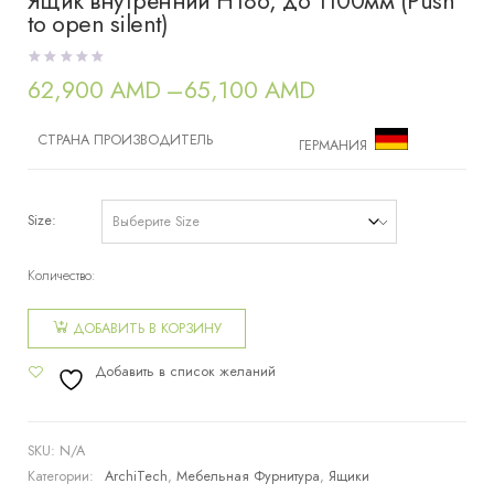
Ящик внутренний H186, до 1100мм (Push
to open silent)
62,900
AMD
–
65,100
AMD
Диапазон
цен:
62,900 AMD
СТРАНА ПРОИЗВОДИТЕЛЬ
ГЕРМАНИЯ
–
65,100 AMD
Size
Количество:
Количество
товара
ДОБАВИТЬ В КОРЗИНУ
Ящик
Добавить в список желаний
внутренний
H186, до
1100мм
SKU:
N/A
(Push to
Категории:
ArchiTech
,
Мебельная Фурнитура
,
Ящики
open silent)