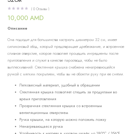
(
0
Отзывы )
10,000
AMD
Описание
Она подходит для большинства кастрюль диаметром 32 см, имеет
силиконовый обод, который предотвращает дребезжание, и встроенное
сливное отверстие, которое позволяет процедить ингредиенты после
приготовления и служит в качестве пароотвода, чтобы не было
выплескиваний. Стеклянная крышка снабжена ненагревающейся
ручкой с мягким покрытием, чтобы вы не обожгли руку при ее снятии.
Легковесный материал, удобный в обращении
Стеклянная крышка позволяет следить за продуктами во
время приготовления
Прозрачная стеклянная крышка со встроенным
вентиляционным отверстием
Ручка крышки, на которую можно положить ложку
Ненагревающаяся ручка
Устойчивость к нагреву в духовом шкафу до 180°C / 356°F