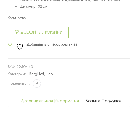
Диаметр: 32см
Количество:
Количество
товара
ДОБАВИТЬ В КОРЗИНУ
Стеклянная
Добавить в список желаний
крышка
Balance
Moonmist
SKU:
3950440
32см
Категории:
BergHoff
,
Leo
Поделиться:
Дополнительная Информация
Больше Продуктов