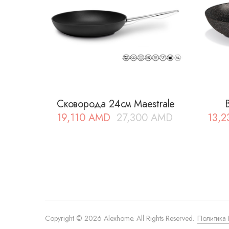
Сковорода 24см Maestrale
19,110
AMD
27,300
AMD
13,
Первоначальная
Текущая
цена
цена:
составляла
19,110 AMD.
27,300 AMD.
Copyright © 2026 Alexhome. All Rights Reserved.
Политика