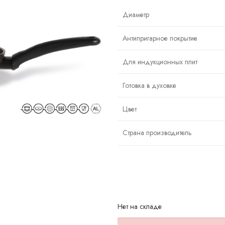
цена
цена:
составляла
14,910 AMD.
Диаметр
21,300 AMD.
Антипригарное покрытие
Для индукционных плит
Готовка в духовке
Цвет
Страна производитель
Нет на складе