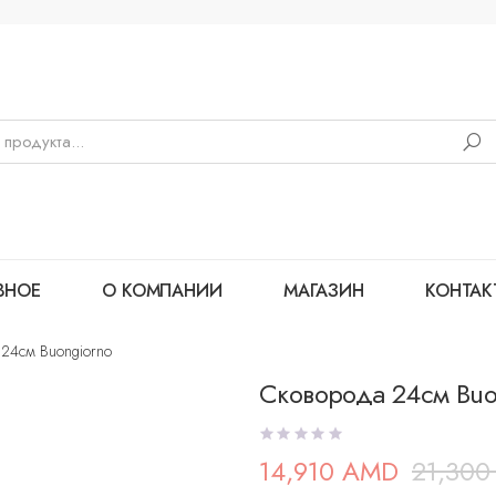
ВНОЕ
О КОМПАНИИ
МАГАЗИН
КОНТАК
 24см Buongiorno
Сковорода 24см Buo
14,910
AMD
21,30
Первоначальная
Текущая