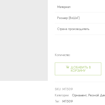
Материал
Размер (ВxШxГ)
Страна производитель
Количество:
Количество
товара
ДОБАВИТЬ В
Орнамент
КОРЗИНУ
MT509
SKU:
MT509
Категории:
Орнамент
,
Резной Де
Тег:
MT509