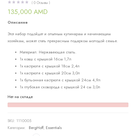
(
0
Отзывы )
135,000
AMD
Описание
Этот набор подойдет и опытным кулинарам и начинающим
хозяйкам, может стать прекрасным подарком молодой семье.
Материал: Нержавеющая сталь.
1x ковш с крышкой 16см 1,7л
1x кастрюля с крышкой 18см 2,4л
1x кастрюля с крышкой 20см 3,0л
1x бульонная кастрюля с крышкой 24см 4,9л
1x глубокая
сковорода с крышкой 24 см 3,0л
Нет на складе
SKU:
1110005
Категории:
BergHoff
,
Essentials