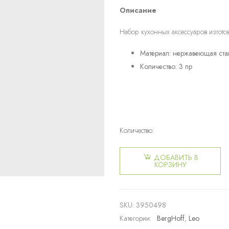
Описание
Набор кухонных аксессуаров изгото
Материал: нержавеющая ста
Количество: 3 пр
Количество:
Количество
товара
ДОБАВИТЬ В
Набор
КОРЗИНУ
кухонных
аксессуаров
Leo
SKU:
3950498
Graphite
Категории:
BergHoff
,
Leo