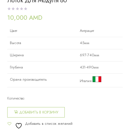
Лоток Для Модуля 80
10,000
AMD
Цвет
Антрацит
Высота
45мм
Ширина
697-740мм
Глубина
431-490мм
Страна производитель
Италия
Количество:
Количество
товара
ДОБАВИТЬ В КОРЗИНУ
Лоток Для
Добавить в список желаний
Модуля