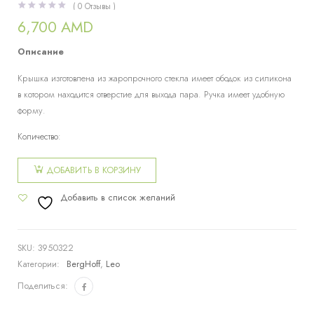
(
0
Отзывы )
6,700
AMD
Описание
Крышка изготовлена из жаропрочного стекла имеет ободок из силикона
в котором находится отверстие для выхода пара. Ручка имеет удобную
форму.
Количество:
Количество
товара
ДОБАВИТЬ В КОРЗИНУ
Крышка
Добавить в список желаний
диаметром
20см Leo
Cast alu
SKU:
3950322
Категории:
BergHoff
,
Leo
Поделиться: