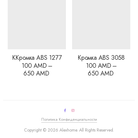
ККромка ABS 1277
Кромка ABS 3058
100
AMD
–
100
AMD
–
Диапазон
Диапазон
650
AMD
650
AMD
цен:
цен:
100 AMD
100 AMD
–
–
650 AMD
650 AMD
Политика Конфиденциальности
Copyright © 2026 Alexhome. All Rights Reserved.