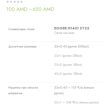
100
AMD
–
650
AMD
Диапазон
цен:
100 AMD
–
650 AMD
EGGER H1401 ST22
Соответствие плите
Сосна касцина
Доступные размеры
22×0.45 (рулон 200м±)
22×1 (рулон 200м±)
22×2 (рулон 100м±)
42×2 (рулон 100м±)
Наценка при отпуске
22×0.45 — 115 ֏/м (только
метражом
рулон)
22×1 — 240 ֏/м (только рулон)