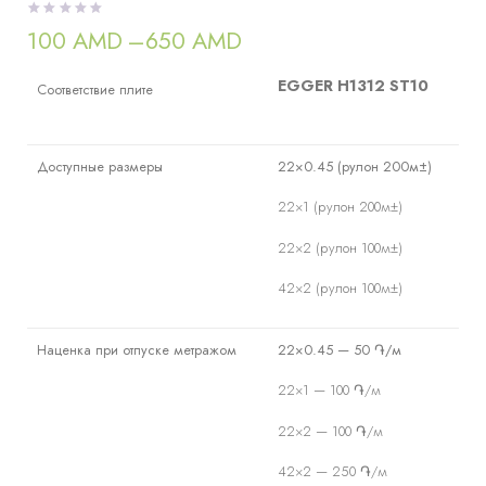
100
AMD
–
650
AMD
Диапазон
цен:
100 AMD
EGGER H1312 ST10
Соответствие плите
–
650 AMD
Доступные размеры
22×0.45 (рулон 200м±)
22×1 (рулон 200м±)
22×2 (рулон 100м±)
42×2 (рулон 100м±)
Наценка при отпуске метражом
22×0.45 — 50 ֏/м
22×1 — 100 ֏/м
22×2 — 100 ֏/м
42×2 — 250 ֏/м