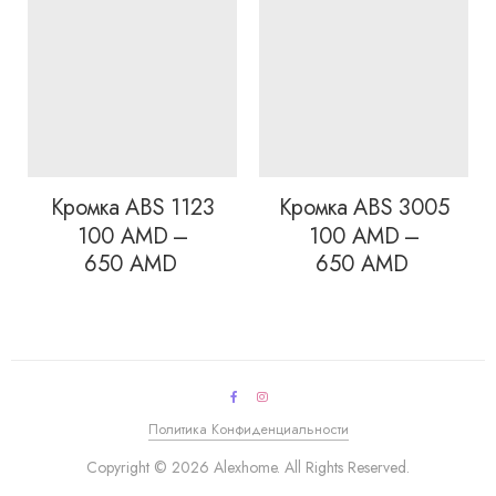
Кромка ABS 1123
Кромка ABS 3005
100
AMD
–
100
AMD
–
Диапазон
Диапазон
650
AMD
650
AMD
цен:
цен:
100 AMD
100 AMD
–
–
650 AMD
650 AMD
Политика Конфиденциальности
Copyright © 2026 Alexhome. All Rights Reserved.