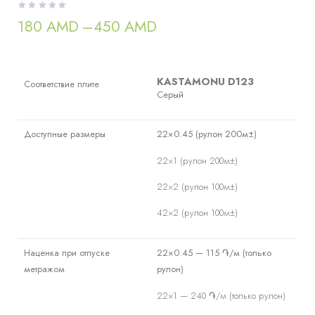
180
AMD
–
450
AMD
Диапазон
цен:
180 AMD
–
450 AMD
KASTAMONU D123
Соответствие плите
Серый
Доступные размеры
22×0.45 (рулон 200м±)
22×1 (рулон 200м±)
22×2 (рулон 100м±)
42×2 (рулон 100м±)
Наценка при отпуске
22×0.45 — 115 ֏/м (только
метражом
рулон)
22×1 — 240 ֏/м (только рулон)