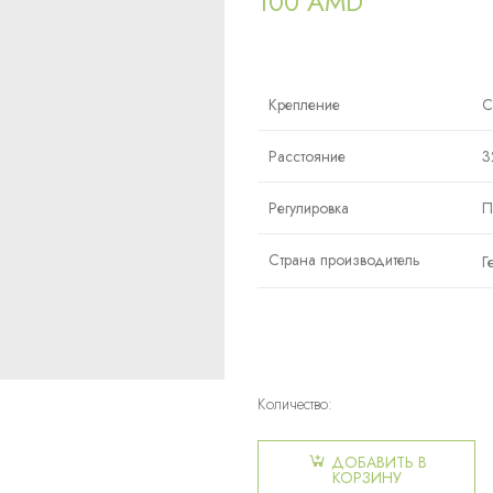
100
AMD
Крепление
С
Расстояние
3
Регулировка
П
Страна производитель
Г
Количество:
Количество
товара
ДОБАВИТЬ В
Крестообразная
КОРЗИНУ