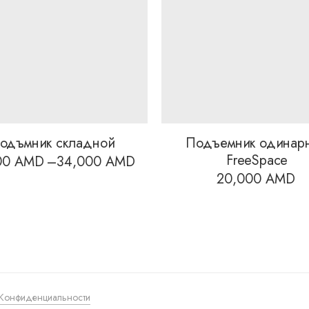
одъмник складной
Подъемник одинар
FreeSpace
00
AMD
–
34,000
AMD
Диапазон
20,000
AMD
цен:
29,000 AMD
–
34,000 AMD
 Конфиденциальности