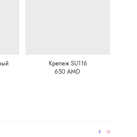
ный
Крепеж SU116
650
AMD