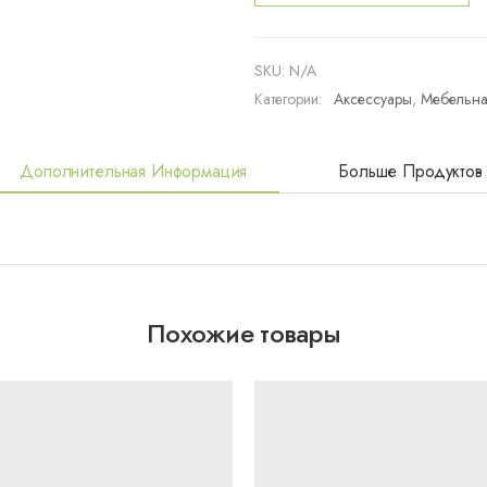
ответная
планка
без
SKU:
N/A
регулировки
Категории:
Аксессуары
,
Мебельна
по высоте
Дополнительная Информация
Больше Продуктов
Похожие товары