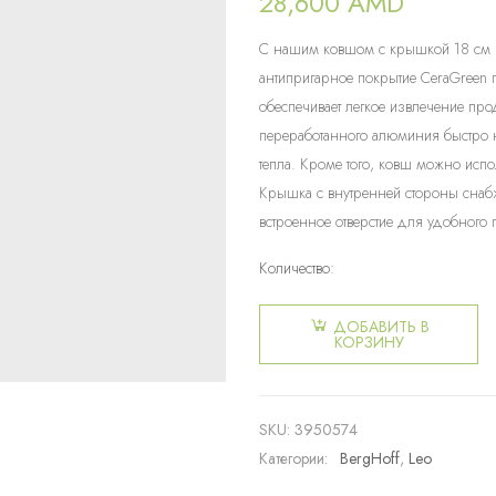
28,600
AMD
С нашим ковшом с крышкой 18 см в
антипригарное покрытие CeraGreen п
обеспечивает легкое извлечение про
переработанного алюминия быстро н
тепла. Кроме того, ковш можно испо
Крышка с внутренней стороны снабж
встроенное отверстие для удобного 
Количество:
Количество
товара
ДОБАВИТЬ В
Ковш с
КОРЗИНУ
крышкой и
антипригарным
покрытием
SKU:
3950574
Phantom
Категории:
BergHoff
,
Leo
18см