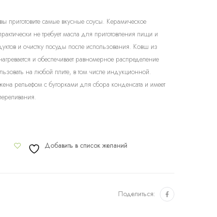
ы приготовите самые вкусные соусы. Керамическое
рактически не требует масла для приготовления пищи и
дуктов и очистку посуды после использования. Ковш из
агревается и обеспечивает равномерное распределение
льзовать на любой плите, в том числе индукционной.
ена рельефом с бугорками для сбора конденсата и имеет
переливания.
Добавить в список желаний
Поделиться: