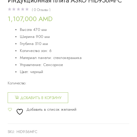
Индукционная плита ASKO HID956MFC
(
0
Отзывы )
1,107,000
AMD
Высота 470 мм
Ширина 900 мм
Глубина 510 мм
Количество зон: 6
Материал панели: стеклокерамика
Управление: Сенсорное
Цвет: черный
Количество:
Количество
товара
ДОБАВИТЬ В КОРЗИНУ
Индукционная
Добавить в список желаний
плита
ASKO
HID956MFC
SKU:
HID956MFC