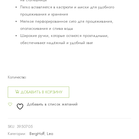
на столешнице
Легко вставляется в кастрюли и миски для удобного
процеживания и хранения
Мелкое перфорированное сито для процеживания,
ополаскивания и слива воды
Широкие ручки, которые остаются прохладными,
обеспечивают надёжный и удобный хват
Количество:
Количество
товара
ДОБАВИТЬ В КОРЗИНУ
Дуршлаг
Добавить в список желаний
Leo 26см
SKU:
3950705
Категории:
BergHoff
,
Leo