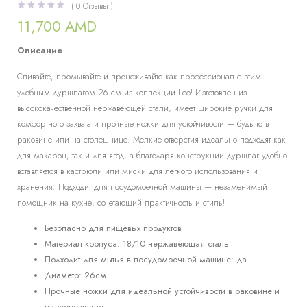
(
0
Отзывы )
11,700
AMD
Описание
Сливайте, промывайте и процеживайте как профессионал с этим
удобным дуршлагом 26 см из коллекции Leo! Изготовлен из
высококачественной нержавеющей стали, имеет широкие ручки для
комфортного захвата и прочные ножки для устойчивости — будь то в
раковине или на столешнице. Мелкие отверстия идеально подходят как
для макарон, так и для ягод, а благодаря конструкции дуршлаг удобно
вставляется в кастрюли или миски для лёгкого использования и
хранения. Подходит для посудомоечной машины — незаменимый
помощник на кухне, сочетающий практичность и стиль!
Безопасно для пищевых продуктов
Материал корпуса: 18/10 нержавеющая сталь
Подходит для мытья в посудомоечной машине: да
Диаметр: 26см
Прочные ножки для идеальной устойчивости в раковине и