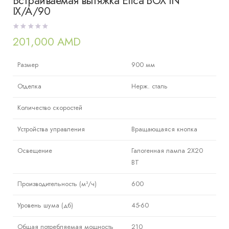
Встраиваемая вытяжка Elica BOX IN
IX/A/90
201,000
AMD
Размер
900 мм
Отделка
Нерж. сталь
Количество скоростей
Устройства управления
Вращающаяся кнопка
Освещение
Галогенная лампа 2X20
ВТ
Производительность (м³/ч)
600
Уровень шума (дб)
45-60
Общая потребляемая мощность
210