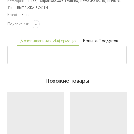
Категории:
Elica
,
Встраиваемая Техника
,
Встраиваемые
,
Вытяжки
IX/A/90
Тег:
ВЫТЯЖКА BOX IN
Brand:
Elica
Поделиться:
Дополнительная Информация
Больше Продуктов
Похожие товары