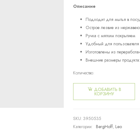
Описание
Подходит для мытья в пос
Острое лезвие из нержавею
Ручка с мягким покрытием
Удобный для пользователя
Изготовлены из переработан
Внешние размеры продукта:
Количество:
Количество
товара
ДОБАВИТЬ В
Вертикальный
КОРЗИНУ
пиллер
Balance
SKU:
3950535
Категории:
BergHoff
,
Leo