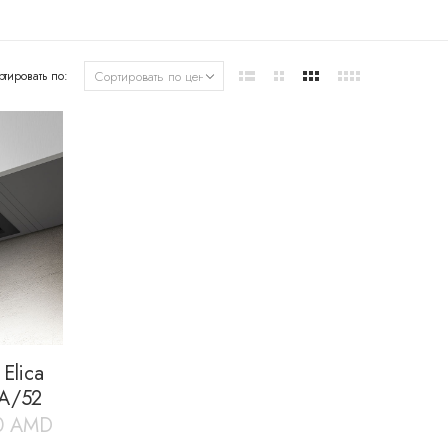
ртировать по:
Elica
A/52
0
AMD
ьная