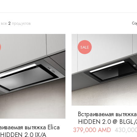
 все
2
продуктов
Со
SALE
Встраиваемая вытяжка 
HIDDEN 2.0 @ BLGL/
аиваемая вытяжка Elica
379,000
AMD
430,00
Первоначал
Текущая
HIDDEN 2.0 IX/A