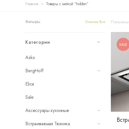
Главное
Товары с меткой “hidden”
Фильтры:
Показаны
Очистить Все
Категории
SALE
Asko
BergHoff
Elica
Sale
Аксессуары кухонные
Встр
Встраиваемая Техника