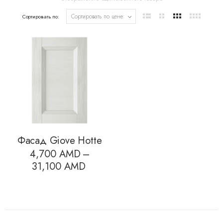
Сортировать по:
Фасад Giove Hotte
4,700
AMD
–
Диапазон
31,100
AMD
цен:
4,700 AMD
–
31,100 AMD