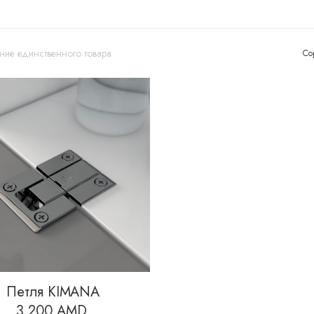
ие единственного товара
Со
Петля KIMANA
3,200
AMD