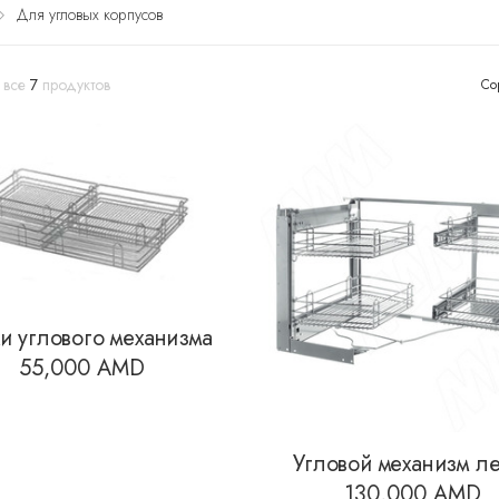
Для угловых корпусов
 все
7
продуктов
Со
и углового механизма
55,000
AMD
Угловой механизм л
130,000
AMD