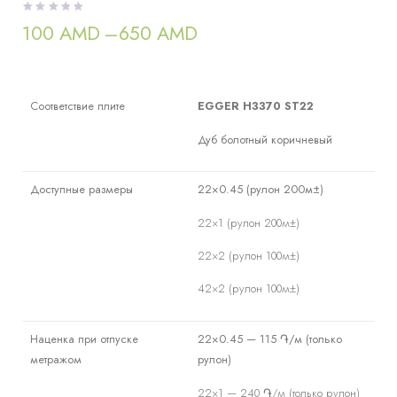
100
AMD
–
650
AMD
Диапазон
цен:
100 AMD
–
650 AMD
Соответствие плите
EGGER H3370 ST22
Дуб болотный коричневый
Доступные размеры
22×0.45 (рулон 200м±)
22×1 (рулон 200м±)
22×2 (рулон 100м±)
42×2 (рулон 100м±)
Наценка при отпуске
22×0.45 — 115 ֏/м (только
метражом
рулон)
22×1 — 240 ֏/м (только рулон)