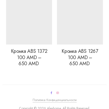
Кромка ABS 1372
Кромка ABS 1267
100
AMD
–
100
AMD
–
Диапазон
Диапазон
650
AMD
650
AMD
цен:
цен:
100 AMD
100 AMD
–
–
650 AMD
650 AMD
Политика Конфиденциальности
Copyright © 2026 Alexhome. All Rights Reserved.